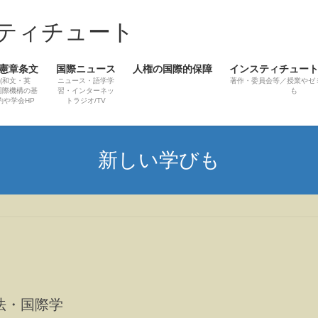
ティチュート
憲章条文
国際ニュース
人権の国際的保障
インスティチュー
(和文・英
ニュース・語学学
著作・委員会等／授業やゼ
国際機構の基
習・インターネッ
も
約や学会HP
トラジオ/TV
新しい学びも
法・国際学