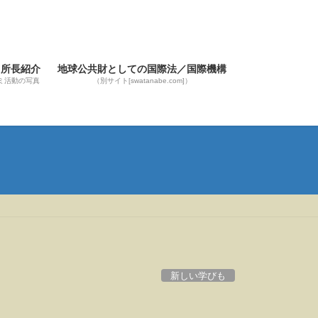
ト所長紹介
地球公共財としての国際法／国際機構
ミ活動の写真
（別サイト[swatanabe.com]）
新しい学びも