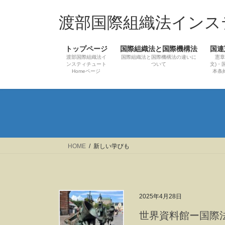
コ
ナ
ン
ビ
渡部国際組織法インス
テ
ゲ
ン
ー
トップページ
国際組織法と国際機構法
国連
ツ
シ
渡部国際組織法イ
国際組織法と国際機構法の違いに
憲章
へ
ョ
ンスティチュート
ついて
文)・
Homeページ
本条
ス
ン
キ
に
ッ
移
プ
動
HOME
新しい学びも
2025年4月28日
世界資料館ー国際