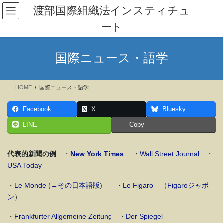
コ
ナ
渡部国際組織法インスティチュ
ン
ビ
ート
テ
ゲ
ン
ー
ツ
シ
国際ニュース・語学
へ
ョ
ス
ン
キ
に
HOME
国際ニュース・語学
ッ
移
プ
動
Facebook
X
Bluesky
LINE
Copy
代表的新聞の例
・
New York Times
・
Wall Street Journal
・
USA Today
・
Le Monde
(
←その日本語版
) ・
Le Figaro
（
Figaroジャポ
ン
）
・
Frankfurter Allgemeine Zeitung
・
Der Spiegel